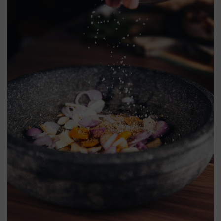
(51) 9 9778 9095
(51) 98154 8000
Dormitórios
1
2
3
4+
Vagas de Garagem
1
2
3
4+
Faixa de valor
50.000,00
até
2.000.000,00 ou +
buscar imóveis