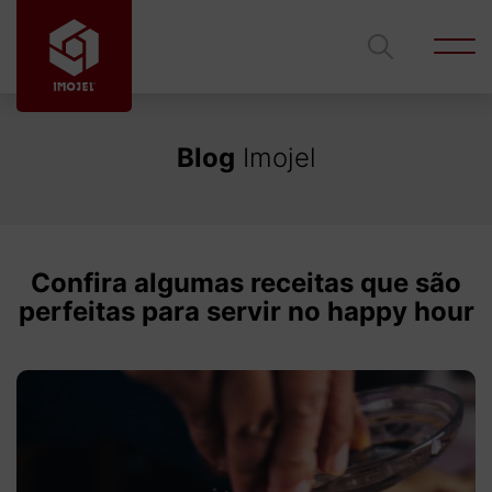
Blog
Imojel
Código
Ficou interessado?
Entre em contato com um de nossos corretores
para mais informações.
Confira algumas receitas que são
Tipo de imóvel
perfeitas para servir no happy hour
Cidade
Edilson Azambuja
Gustavo Lima
Bairro
Rodrigues
gustavolimalves@hotmail.com
edilsonimojel@gmail.com