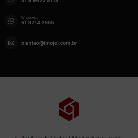
51 9 9622 8113
WhatsApp
51 3714 2555
plantao@imojel.com.br
Rua Barão do Triunfo, nº 64 - Americano, Lajeado