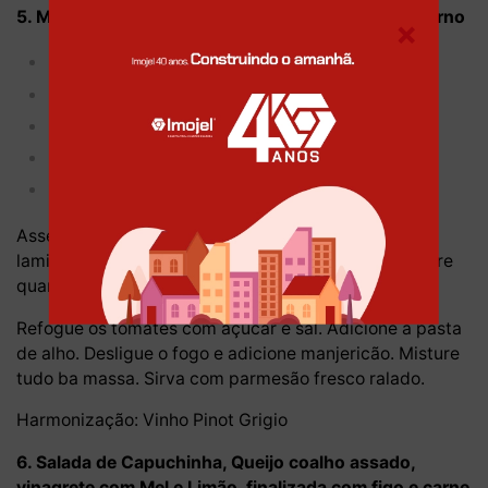
5. Massa preta com tomate cereja frito e alho de forno
×
Massa preta
500g tomate cereja
01 cabeça de alho pequena
Manjericão Verde ou siciliano
Pimenta Calabresa
Asse os alhos no forno envelopados em um papel
laminado. Tempere com sal e regue com azeite. Retire
quando estiverem em pasta.
Refogue os tomates com açúcar e sal. Adicione a pasta
de alho. Desligue o fogo e adicione manjericão. Misture
tudo ba massa. Sirva com parmesão fresco ralado.
Harmonização: Vinho Pinot Grigio
6. Salada de Capuchinha, Queijo coalho assado,
vinagrete com Mel e Limão, finalizada com figo e carne