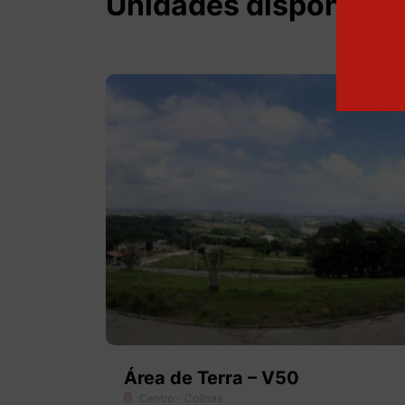
Unidades disponívei
Área de Terra – V50
Centro - Colinas