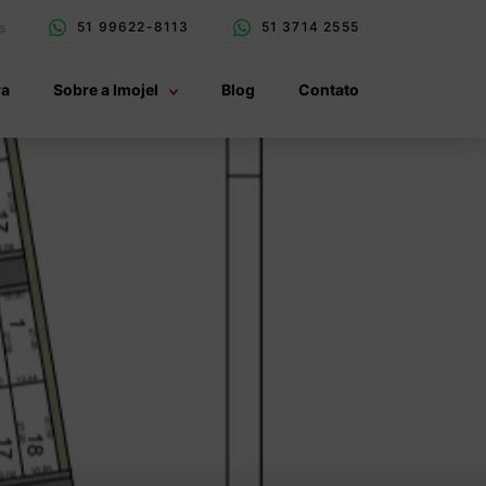
51 99622-8113
51 3714 2555
s
ra
Sobre a Imojel
Blog
Contato