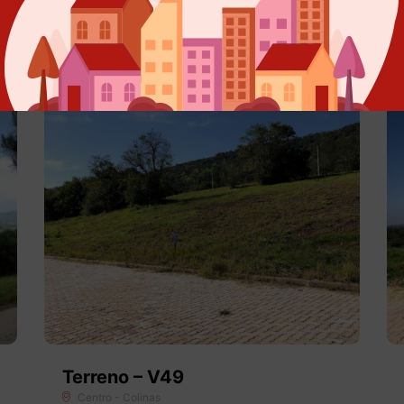
s
para venda
Terreno – V49
Centro - Colinas