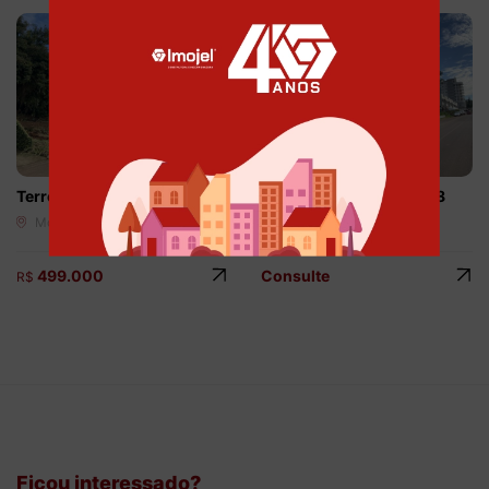
Terreno Comercial – V69
Terreno Comercial – V68
Montanha - Lajeado
Montanha - Lajeado
499.000
Consulte
R$
Ficou interessado?