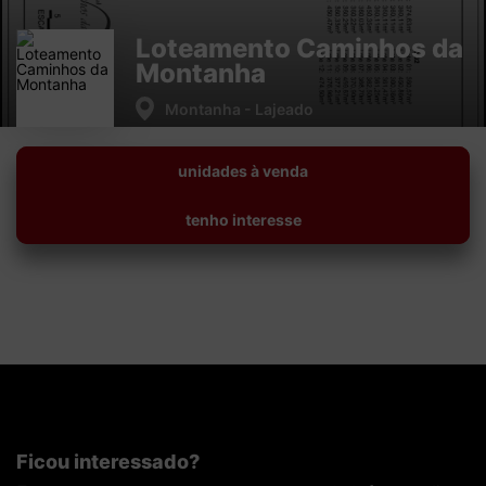
(51) 9 9778 9095
(51) 98154 8000
Loteamento Caminhos da
Dormitórios
Montanha
1
2
3
4+
Montanha - Lajeado
Vagas de Garagem
unidades à venda
1
2
3
4+
tenho interesse
Faixa de valor
50.000,00
até
2.000.000,00 ou +
buscar imóveis
Ficou interessado?