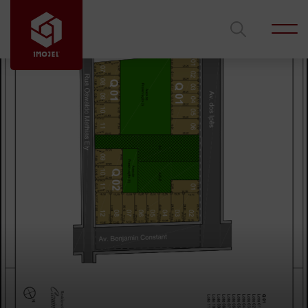
Código
Ficou interessado?
Entre em contato com um de nossos corretores
para mais informações.
Tipo de imóvel
Cidade
Edilson Azambuja
Gustavo Lima
Bairro
Rodrigues
gustavolimalves@hotmail.com
edilsonimojel@gmail.com