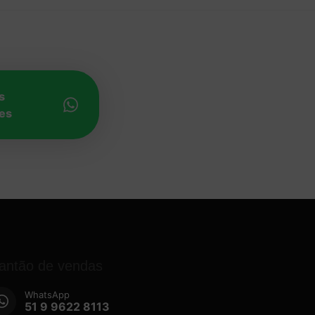
s
es
lantão de vendas
WhatsApp
51 9 9622 8113