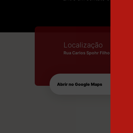
Localização
Rua Carlos Spohr Filho
Abrir no Google Maps