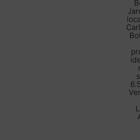
B
Jar
loc
Car
Bot
pr
id
6.
Ven
L