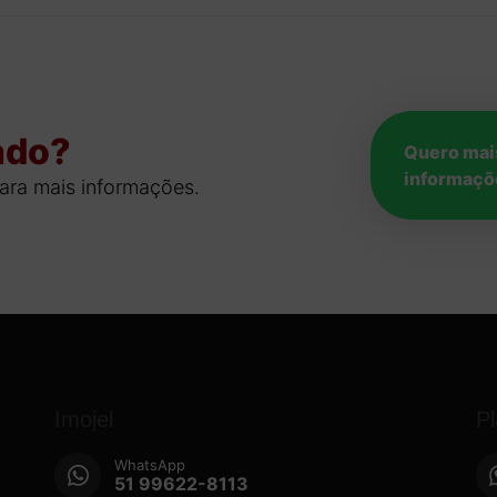
ado?
Quero mai
informaçõ
ara mais informações.
Imojel
P
WhatsApp
51 99622-8113