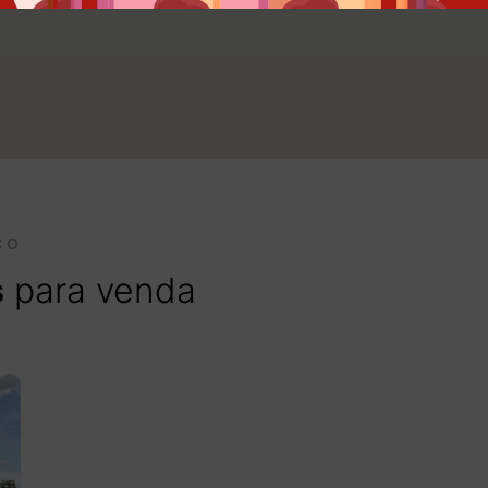
CO
s
para venda