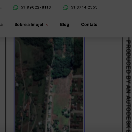
51 99622-8113
51 3714 2555
s
ra
Sobre a Imojel
Blog
Contato