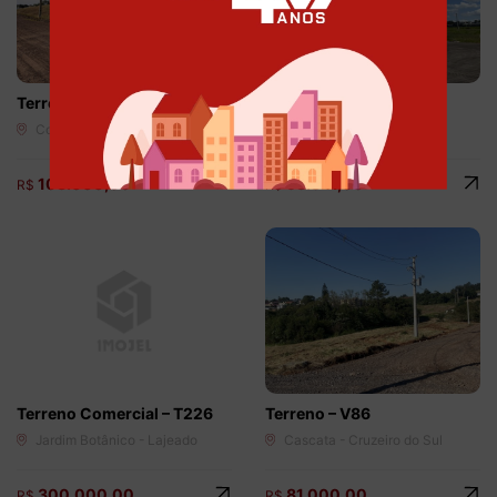
Terreno Comercial – V34
Terreno – V197
Conventos - Lajeado
Conventos - Lajeado
103.000,00
98.841,00
R$
R$
Terreno Comercial – T226
Terreno – V86
Jardim Botânico - Lajeado
Cascata - Cruzeiro do Sul
300.000,00
81.000,00
R$
R$