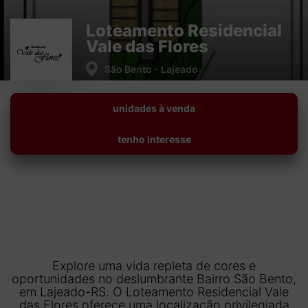
(51) 9 9778 9095
(51) 98154 8000
Loteamento Residencial
Dormitórios
Vale das Flores
1
2
3
4+
São Bento - Lajeado
Vagas de Garagem
unidades à venda
1
2
3
4+
tenho interesse
Faixa de valor
50.000,00
até
2.000.000,00 ou +
buscar imóveis
Explore uma vida repleta de cores e
oportunidades no deslumbrante Bairro São Bento,
em Lajeado-RS. O Loteamento Residencial Vale
das Flores oferece uma localização privilegiada