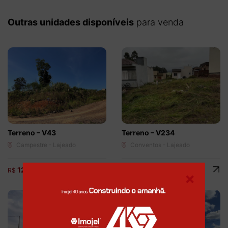
Outras unidades disponíveis
para venda
Terreno – V43
Terreno – V234
Campestre - Lajeado
Conventos - Lajeado
125.000,00
82.000,00
R$
R$
×