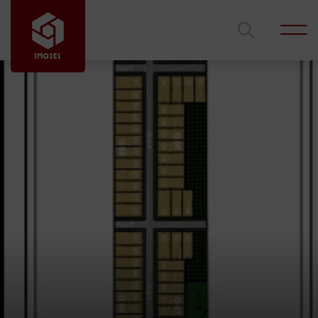
Código
Ficou interessado?
Entre em contato com um de nossos corretores
para mais informações.
Tipo de imóvel
Cidade
Edilson Azambuja
Gustavo Lima
Bairro
Rodrigues
gustavolimalves@hotmail.com
edilsonimojel@gmail.com