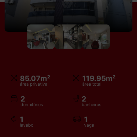
(51) 9 9778 9095
(51) 98154 8000
Dormitórios
1
2
3
4+
Vagas de Garagem
1
2
3
4+
Faixa de valor
85.07m²
119.95m²
50.000,00
até
2.000.000,00 ou +
área privativa
área total
2
2
dormitórios
banheiros
buscar imóveis
1
1
lavabo
vaga