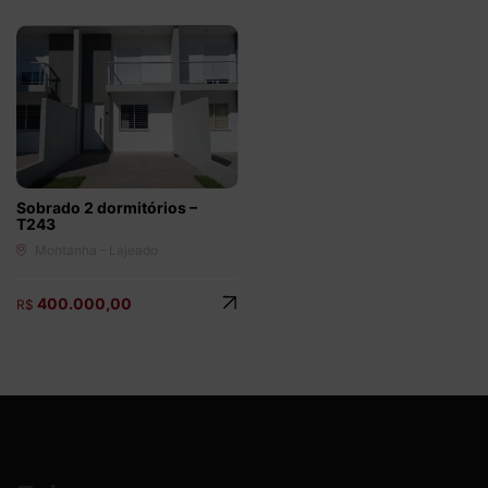
Sobrado 2 dormitórios –
T243
Montanha - Lajeado
400.000,00
R$