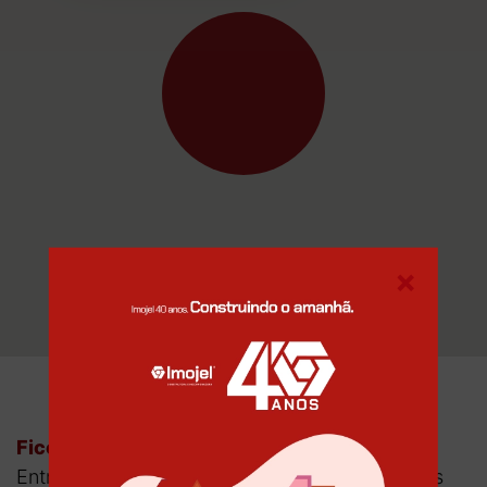
×
Ficou interessado?
Entre em contato com um de nossos corretores