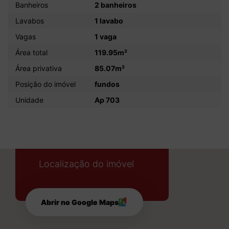
Banheiros
2 banheiros
Lavabos
1 lavabo
Vagas
1 vaga
Área total
119.95m²
Área privativa
85.07m²
Posição do imóvel
fundos
Unidade
Ap 703
Localização do imóvel
Abrir no Google Maps