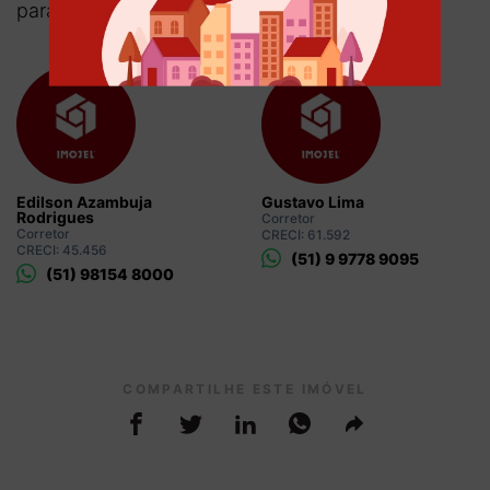
para mais informações.
Edilson Azambuja
Gustavo Lima
Rodrigues
Corretor
Corretor
CRECI: 61.592
CRECI: 45.456
(51) 9 9778 9095
(51) 98154 8000
COMPARTILHE ESTE IMÓVEL