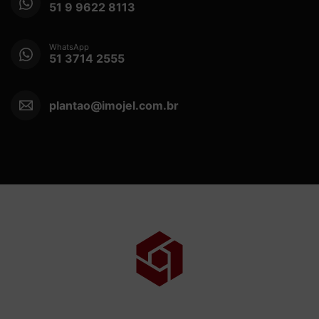
51 9 9622 8113
WhatsApp
51 3714 2555
plantao@imojel.com.br