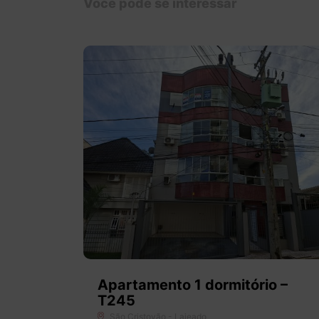
Você pode se interessar
Apartamento 1 dormitório –
T245
São Cristovão - Lajeado