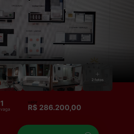
2 fotos
1
valor
R$ 286.200,00
vaga