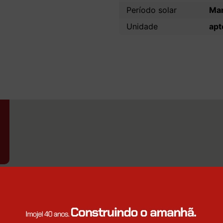
Período solar
Ma
Unidade
apt