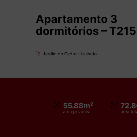
Apartamento 3
dormitórios – T215
Jardim do Cedro - Lajeado
55.88m²
72.
área privativa
área tot