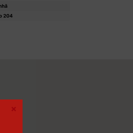
nhã
o 204
×