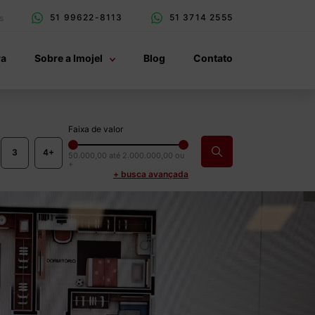
51 99622-8113
51 3714 2555
s
ra
Sobre a Imojel
Blog
Contato
Faixa de valor
3
4+
50.000,00
até
2.000.000,00 ou
+
+ busca avançada