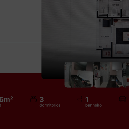
86m²
3
1
al
dormitórios
banheiro