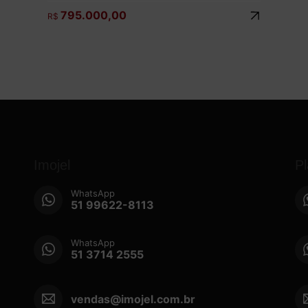
795.000,00
R$
Imojel
P
WhatsApp
51 99622-8113
WhatsApp
51 3714 2555
vendas@imojel.com.br