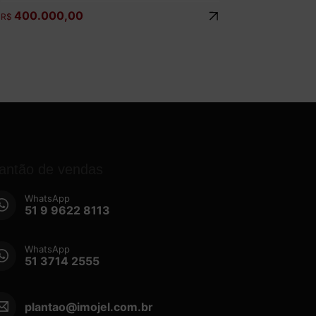
400.000,00
R$
lantão de vendas
WhatsApp
51 9 9622 8113
WhatsApp
51 3714 2555
plantao@imojel.com.br