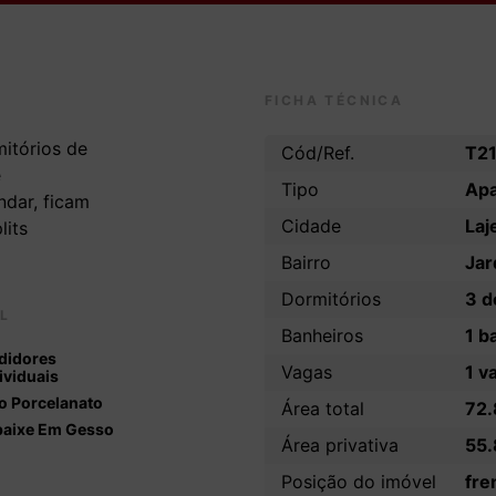
FICHA TÉCNICA
itórios de
Cód/Ref.
T2
e
Tipo
Ap
dar, ficam
Cidade
Laj
lits
Bairro
Jar
Dormitórios
3 d
L
Banheiros
1 b
didores
Vagas
1 v
ividuais
o Porcelanato
Área total
72
baixe Em Gesso
Área privativa
55
Posição do imóvel
fre