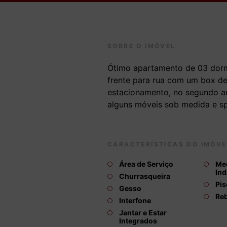
SOBRE O IMÓVEL
Ótimo apartamento de 03 dorm
frente para rua com um box d
estacionamento, no segundo an
alguns móveis sob medida e sp
CARACTERÍSTICAS DO IMÓVE
Área de Serviço
Me
Ind
Churrasqueira
Pis
Gesso
Re
Interfone
Jantar e Estar
Integrados