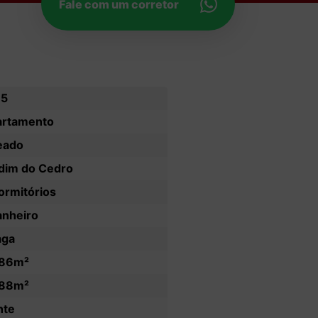
Fale com um corretor
15
artamento
eado
dim do Cedro
ormitórios
anheiro
aga
.86m²
.88m²
nte