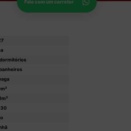
Fale com um corretor
27
sa
dormitórios
banheiros
vaga
0m²
0m²
x30
io
nhã