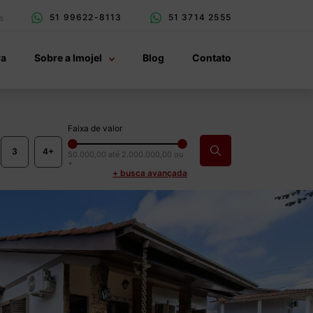
51 99622-8113
51 3714 2555
s
ra
Sobre a Imojel
Blog
Contato
Faixa de valor
3
4+
50.000,00
até
2.000.000,00 ou
+
+ busca avançada