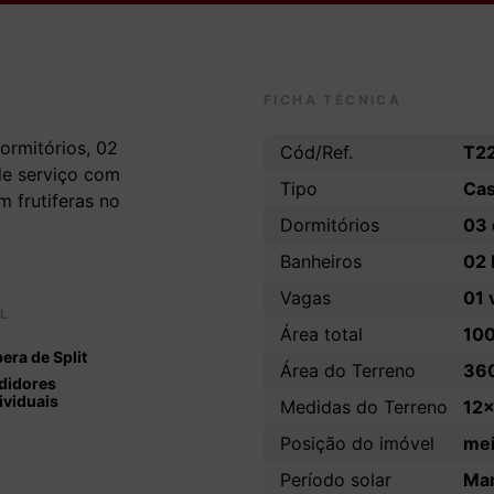
FICHA TÉCNICA
ormitórios, 02
Cód/Ref.
T2
 de serviço com
Tipo
Ca
m frutiferas no
Dormitórios
03 
Banheiros
02 
Vagas
01 
L
Área total
10
era de Split
Área do Terreno
36
didores
ividuais
Medidas do Terreno
12
Posição do imóvel
me
Período solar
Ma