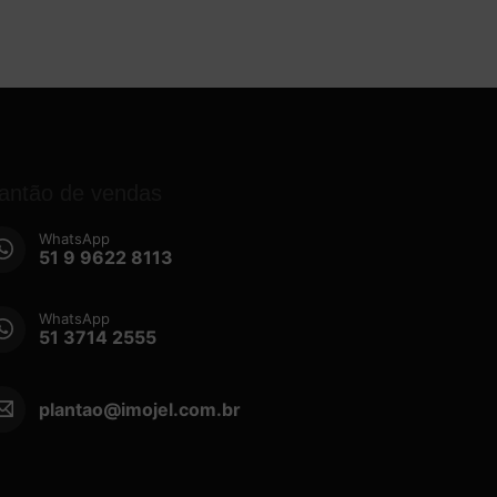
lantão de vendas
WhatsApp
51 9 9622 8113
WhatsApp
51 3714 2555
plantao@imojel.com.br