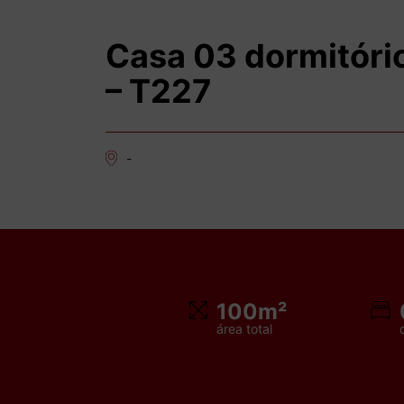
Casa 03 dormitóri
– T227
-
100m²
área total