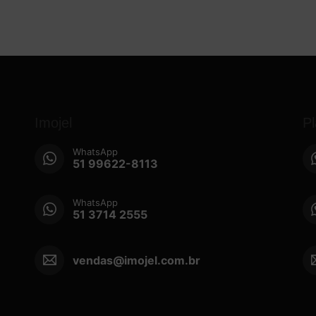
Imojel
P
WhatsApp
51 99622-8113
WhatsApp
51 3714 2555
vendas@imojel.com.br