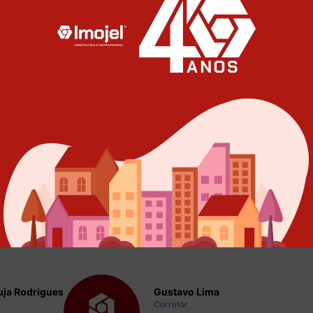
ado?
 nossos corretores para mais
ja Rodrigues
Gustavo Lima
Corretor