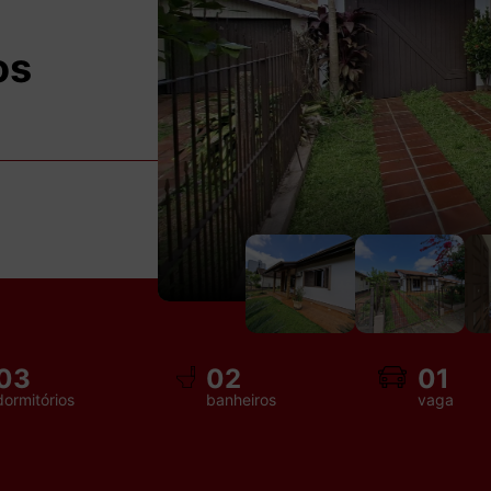
os
03
02
01
dormitórios
banheiros
vaga