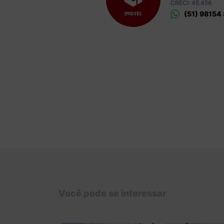
CRECI: 45.456
(51) 98154
Você pode se interessar