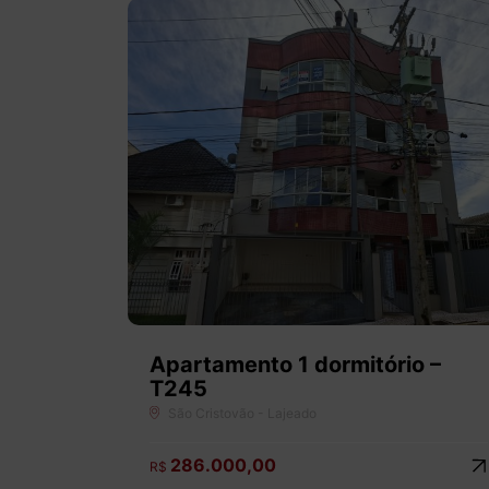
Apartamento 1 dormitório –
T245
São Cristovão - Lajeado
286.000,00
R$