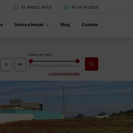
51 99622-8113
51 3714 2555
s
ra
Sobre a Imojel
Blog
Contato
Faixa de valor
3
4+
50.000,00
até
2.000.000,00 ou
+
+ busca avançada