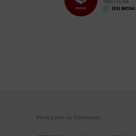
CRECI: 45.456
(51) 98154
Você pode se interessar