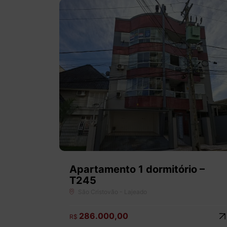
Apartamento 1 dormitório –
T245
São Cristovão - Lajeado
286.000,00
R$