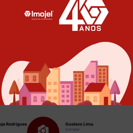
ado?
 nossos corretores para mais
ja Rodrigues
Gustavo Lima
Corretor