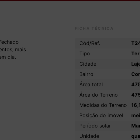
FICHA TÉCNICA
 Fechado
Cód/Ref.
T2
ntos, mais
Tipo
Ter
em dia.
Cidade
Laj
Bairro
Co
Área total
47
Área do Terreno
47
Medidas do Terreno
16,
Posição do imóvel
me
Período solar
Man
Unidade
qua