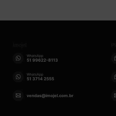
Imojel
P
WhatsApp
51 99622-8113
WhatsApp
51 3714 2555
vendas@imojel.com.br