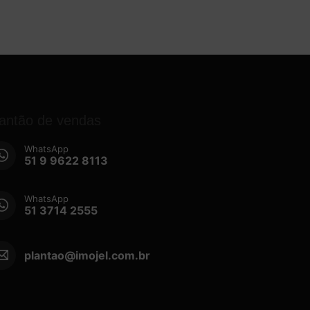
lantão de vendas
WhatsApp
51 9 9622 8113
WhatsApp
51 3714 2555
plantao@imojel.com.br