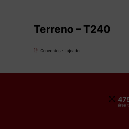
Terreno – T240
Conventos - Lajeado
47
área t