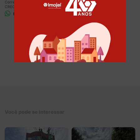
Corretor
CRECI: 61.592
CRECI: 45.456
(51) 9 9778 9095
(51) 98154 8000
COMPARTILHE ESTE IMÓVEL
Você pode se interessar