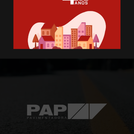
Loteamento Parque dos
Conventos V
Conventos
Lajeado