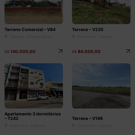
(51) 9 9778 9095
(51) 98154 8000
Dormitórios
1
2
3
4+
Terreno Comercial – V84
Terreno – V235
Cascata - Cruzeiro do Sul
Conventos - Lajeado
Vagas de Garagem
140.000,00
84.000,00
R$
R$
1
2
3
4+
Faixa de valor
50.000,00
até
2.000.000,00 ou +
buscar imóveis
Apartamento 3 dormitórios
– T242
Terreno – V196
Americano - Lajeado
Conventos - Lajeado