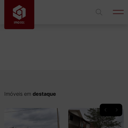
Código
Ficou interessado?
Entre em contato com um de nossos corretores
para mais informações.
Tipo de imóvel
Imóveis em
destaque
Cidade
Edilson Azambuja
Gustavo Lima
Bairro
Rodrigues
gustavolimalves@hotmail.com
edilsonimojel@gmail.com