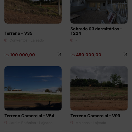
(51) 9 9778 9095
(51) 98154 8000
Dormitórios
1
2
3
4+
Sobrado 03 dormitórios –
Terreno – V35
T224
Vagas de Garagem
Conventos - Lajeado
-
1
2
3
4+
100.000,00
450.000,00
R$
R$
Faixa de valor
50.000,00
até
2.000.000,00 ou +
buscar imóveis
Terreno Comercial – V54
Terreno Comercial – V99
Jardim Botânico - Lajeado
Moinhos - Lajeado