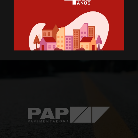
Loteamento Parque dos
Conventos V
Conventos
Lajeado