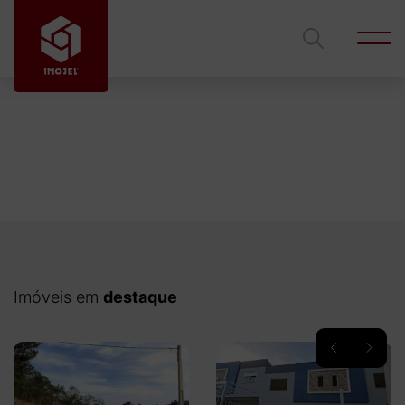
Código
Ficou interessado?
Entre em contato com um de nossos corretores
para mais informações.
Tipo de imóvel
Imóveis em
destaque
Cidade
Edilson Azambuja
Gustavo Lima
Bairro
Rodrigues
gustavolimalves@hotmail.com
edilsonimojel@gmail.com