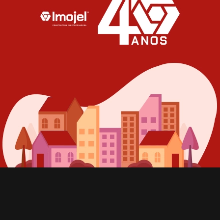
Terreno – V83
Centenário - Lajeado
115.000,00
R$