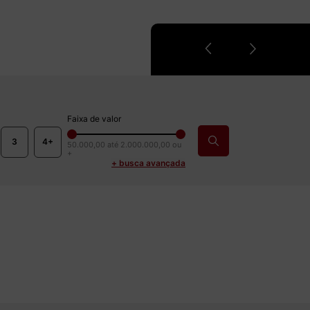
Faixa de valor
3
4+
50.000,00
até
2.000.000,00 ou
+
+ busca avançada