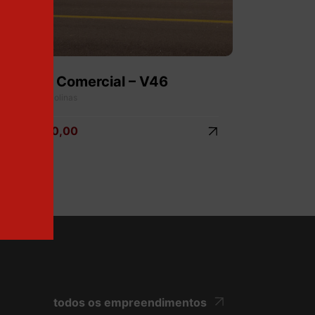
Terreno Comercial – V46
Centro - Colinas
127.000,00
R$
todos os empreendimentos