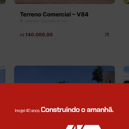
Terreno Comercial – V84
Cascata - Cruzeiro do Sul
140.000,00
R$