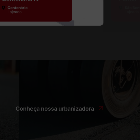
Centenário
São Ben
Lajeado
Lajeado
Conheça nossa urbanizadora