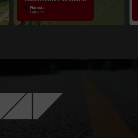
Floresta
Lajeado