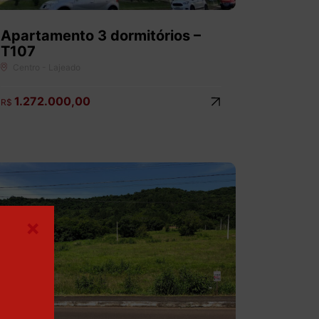
Apartamento 3 dormitórios –
T107
Centro - Lajeado
1.272.000,00
R$
×