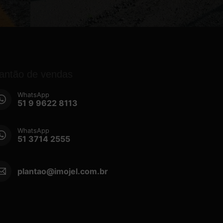
lantão de vendas
WhatsApp
51 9 9622 8113
WhatsApp
51 3714 2555
plantao@imojel.com.br