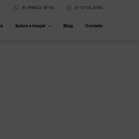
51 99622-8113
51 3714 2555
s
ra
Sobre a Imojel
Blog
Contato