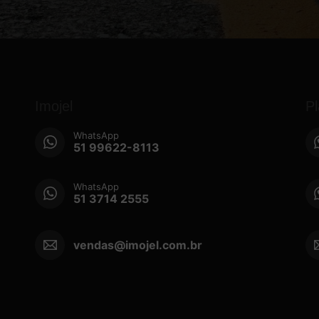
Imojel
P
WhatsApp
51 99622-8113
WhatsApp
51 3714 2555
vendas@imojel.com.br