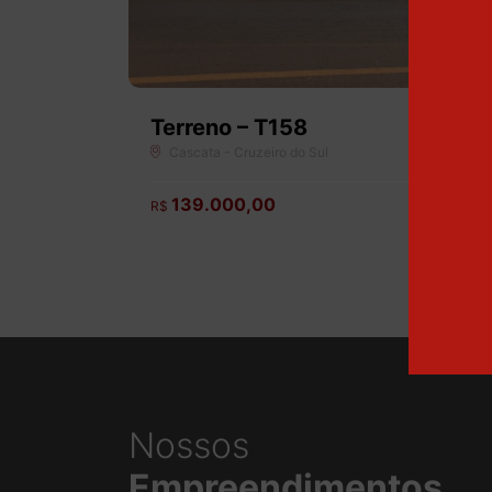
Terreno – T158
Cascata - Cruzeiro do Sul
139.000,00
R$
Nossos
Empreendimentos