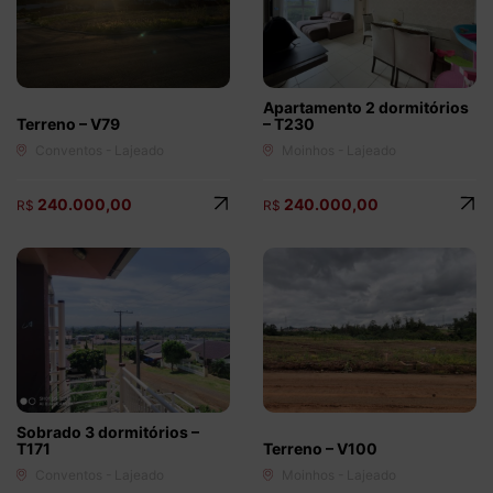
(51) 9 9778 9095
(51) 98154 8000
Dormitórios
1
2
3
4+
Apartamento 2 dormitórios
Terreno – V79
– T230
Vagas de Garagem
Conventos - Lajeado
Moinhos - Lajeado
1
2
3
4+
240.000,00
240.000,00
R$
R$
Faixa de valor
50.000,00
até
2.000.000,00 ou +
buscar imóveis
Sobrado 3 dormitórios –
T171
Terreno – V100
Conventos - Lajeado
Moinhos - Lajeado