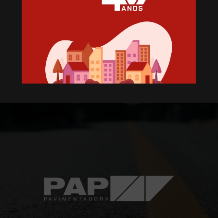
Loteamento Parque dos
Conventos V
Conventos
Lajeado