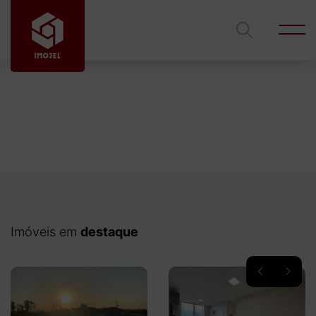
Código
Ficou interessado?
Entre em contato com um de nossos corretores
para mais informações.
Tipo de imóvel
Imóveis em
destaque
Cidade
Edilson Azambuja
Gustavo Lima
Bairro
Rodrigues
gustavolimalves@hotmail.com
edilsonimojel@gmail.com